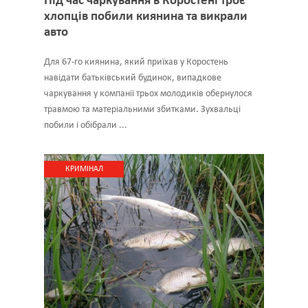
Під час чаркування в Коростені троє
хлопців побили киянина та викрали
авто
Для 67-го киянина, який приїхав у Коростень
навідати батьківський будинок, випадкове
чаркування у компанії трьох молодиків обернулося
травмою та матеріальними збитками. Зухвальці
побили і обібрали ...
КРИМІНАЛ