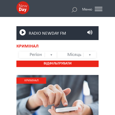
Меню
RADIO NEWDAY FM
КРИМІНАЛ
Регіон
Місяць
ВІДФІЛЬТРУВАТИ
КРИМІНАЛ