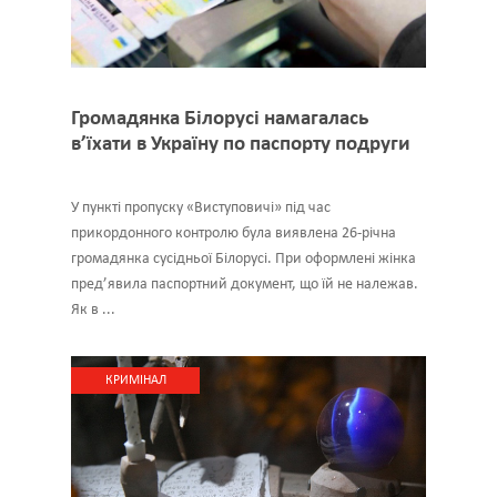
Громадянка Білорусі намагалась
в’їхати в Україну по паспорту подруги
У пункті пропуску «Виступовичі» під час
прикордонного контролю була виявлена 26-річна
громадянка сусідньої Білорусі. При оформлені жінка
пред’явила паспортний документ, що їй не належав.
Як в ...
КРИМІНАЛ