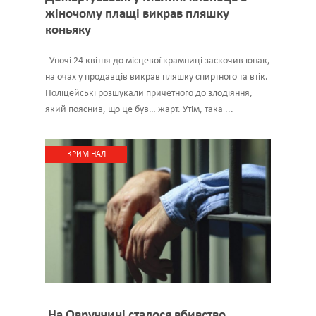
жіночому плащі викрав пляшку
коньяку
Уночі 24 квітня до місцевої крамниці заскочив юнак,
на очах у продавців викрав пляшку спиртного та втік.
Поліцейські розшукали причетного до злодіяння,
який пояснив, що це був… жарт. Утім, така ...
КРИМІНАЛ
На Овруччині сталося вбивство