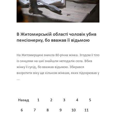
В Житомирській області чоловік убив
пенсіонерку, бо вважав її відьмою
На Житомирщині зникла 80-річна жінка. Згодом її тіло
із синцями на шиї знайшли неподалік села. Вбив
жінку її сусід, бо вважав відьмою. Збирався
вкоротити віку ще кільком жінкам, яких підозрював у
...
Назад
1
2
3
4
5
6
7
8
9
10
11