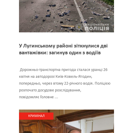
У Лугинському районі зіткнулися дві
вантажівки: загинув один з водіїв
Дорожньо-транспортна пригода сталася уранці 26
квітня на автодорозі Київ-Ковель-Ягодин,
попередньо, через втому 22-річного водія. Поліцією
розпочато досудове розслідування,
повідомляє Головне ...
КРИМІНАЛ