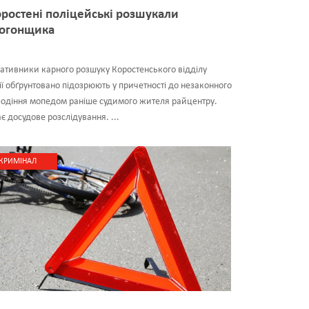
оростені поліцейські розшукали
огонщика
тивники карного розшуку Коростенського відділу
ії обґрунтовано підозрюють у причетності до незаконного
одіння мопедом раніше судимого жителя райцентру.
є досудове розслідування. ...
КРИМІНАЛ