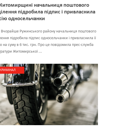
Житомирщині начальниця поштового
ділення підробила підпис і привласнила
сію односельчанки
і Вчорайше Ружинського району начальниця поштового
лення підробила підпис односельчанки і привласнила її
ю на суму в 6 тис. грн. Про це повідомила прес-служба
ратури Житомирської ...
КРИМІНАЛ