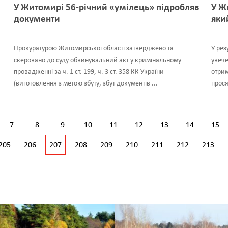
У Житомирі 56-річний «умілець» підробляв
У Ж
документи
яки
Прокуратурою Житомирської області затверджено та
У рез
скеровано до суду обвинувальний акт у кримінальному
увече
провадженні за ч. 1 ст. 199, ч. 3 ст. 358 КК України
отрим
(виготовлення з метою збуту, збут документів ...
прося
7
8
9
10
11
12
13
14
15
205
206
207
208
209
210
211
212
213