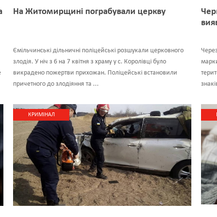
а
На Житомирщині пограбували церкву
Чер
вия
Ємільчинські дільничні поліцейські розшукали церковного
Через
злодія. У ніч з 6 на 7 квітня з храму у с. Королівці було
марки
е
викрадено пожертви прихожан. Поліцейські встановили
терит
причетного до злодіяння та ...
знакі
КРИМІНАЛ