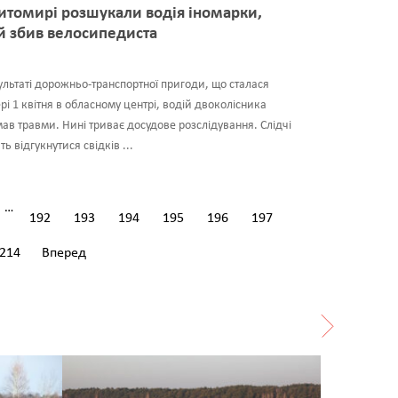
итомирі розшукали водія іномарки,
й збив велосипедиста
ультаті дорожньо-транспортної пригоди, що сталася
рі 1 квітня в обласному центрі, водій двоколісника
ав травми. Нині триває досудове розслідування. Слідчі
ть відгукнутися свідків ...
…
192
193
194
195
196
197
214
Вперед