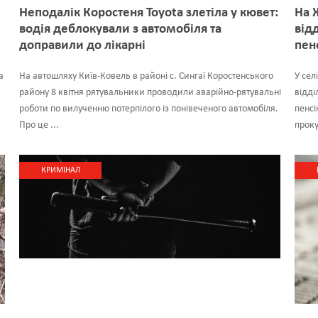
Неподалік Коростеня Toyota злетіла у кювет:
На 
водія деблокували з автомобіля та
від
доправили до лікарні
пен
а
На автошляху Київ-Ковель в районі с. Сингаї Коростенського
У сел
району 8 квітня рятувальники проводили аварійно-рятувальні
відді
роботи по вилученню потерпілого із понівеченого автомобіля.
пенсі
Про це ...
проку
КРИМІНАЛ