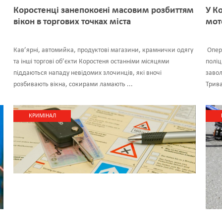
Коростенці занепокоєні масовим розбиттям
У К
вікон в торгових точках міста
мот
Кав’ярні, автомийка, продуктові магазини, крамнички одягу
Опера
та інші торгові об’єкти Коростеня останніми місяцями
поліц
піддаються нападу невідомих злочинців, які вночі
завол
розбивають вікна, сокирами ламають ...
Трива
КРИМІНАЛ