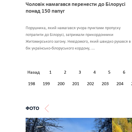
Чоловік намагався перенести до Білорусі
понад 150 папуг
Порушника, який намагався учора пунктами пропуску
потрапити до Білорусі, затримали прикордонники
Житомирського загону. Невідомого, який швидко рухався в
бік українсько-білоруського кордону, ...
Назад
1
2
3
4
5
6
198
199
200
201
202
203
204
ФОТО