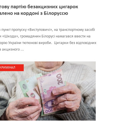
гову партію безакцизних цигарок
влено на кордоні з Білоруссю
 пункт пропуску «Виступовичі», на транспортному засобі
 «Шкода», громадянин Білорусі намагався ввести на
орію України тютюнові вироби. Цигарки без відповідних
в акцизного ...
КРИМІНАЛ