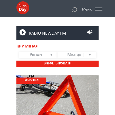
Меню
RADIO NEWDAY FM
КРИМІНАЛ
Регіон
Місяць
ВІДФІЛЬТРУВАТИ
КРИМІНАЛ