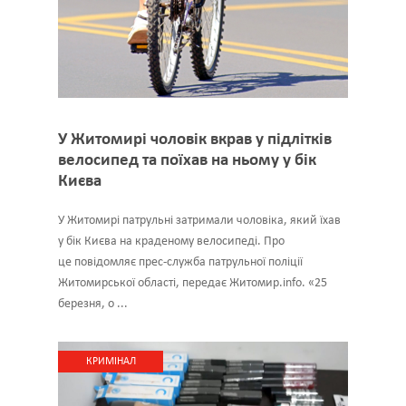
У Житомирі чоловік вкрав у підлітків
велосипед та поїхав на ньому у бік
Києва
У Житомирі патрульні затримали чоловіка, який їхав
у бік Києва на краденому велосипеді. Про
це повідомляє прес-служба патрульної поліції
Житомирської області, передає Житомир.info. «25
березня, о ...
КРИМІНАЛ