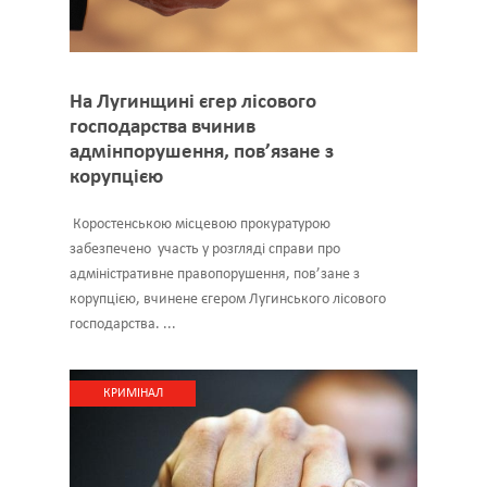
На Лугинщині єгер лісового
господарства вчинив
адмінпорушення, пов’язане з
корупцією
Коростенською місцевою прокуратурою
забезпечено участь у розгляді справи про
адміністративне правопорушення, пов’зане з
корупцією, вчинене єгером Лугинського лісового
господарства. ...
КРИМІНАЛ