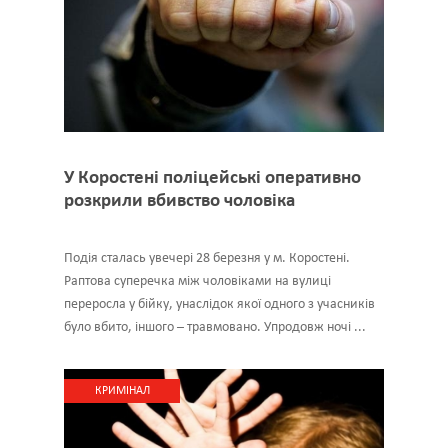
У Коростені поліцейські оперативно
розкрили вбивство чоловіка
Подія сталась увечері 28 березня у м. Коростені.
Раптова суперечка між чоловіками на вулиці
переросла у бійку, унаслідок якої одного з учасників
було вбито, іншого – травмовано. Упродовж ночі ...
КРИМІНАЛ