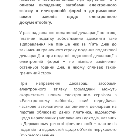
описом вкладення; засобами електронного
зв’язку в електронній формі з дотриманням
вимог законів щодо електронного
документообігу.
У разі надсилання податкової декларації поштою,
платник податку зобов’язаний здійснити таке
відправлення не пізніше ніж за п’ять днів до
закінчення граничного строку подання податкової
декларації, а при поданні податкової декларації в
електронній формі – не пізніше закінчення
останньої години дня, в якому спливає такий
граничний строк.
При направленні декларації засобами
електронного зв’язку громадяни можуть
скористатися новим електронним сервісом в
«Електронному кабінеті», який передбачає
часткове автоматичне заповнення декларації на
підставі облікових даних платника, відомостей
щодо нарахованих (виплачених) доходів, наявних
в Державному реєстрі фізичних осіб – платників
податків та відомостей щодо об’єктів нерухомого
(рухомого) майна.