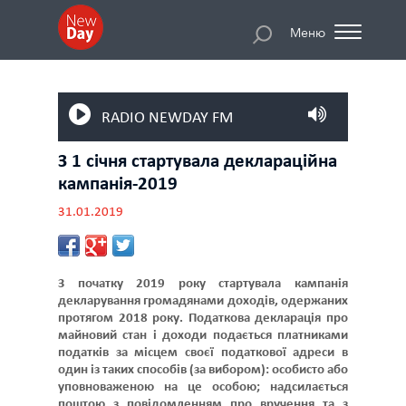
Меню
RADIO NEWDAY FM
З 1 січня стартувала деклараційна
кампанія-2019
31.01.2019
З початку 2019 року стартувала кампанія
декларування громадянами доходів, одержаних
протягом 2018 року. Податкова декларація про
майновий стан і доходи подається платниками
податків за місцем своєї податкової адреси в
один із таких способів (за вибором): особисто або
уповноваженою на це особою; надсилається
поштою з повідомленням про вручення та з