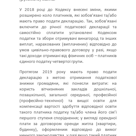
У 2018 році до Кодексу внесені зміни, якими
розширено коло платників, які зобов’язані та/або
мають право подати декларацію. Так, зобов’язані
включити до річної податкової декларації та
самостійно сплатити установлені Кодексом
податки та збори отримувачі винагород та інших
виплат, нарахованих (виплачених) відповідно до
умов цивільно-правового договору у разі, якщо
такі доходи отримані від фізичних осіб – платників
єдиного податку четвертої групи.
Протягом 2019 року мають право подати
декларацію з метою отримання податкової
знижки громадяни, які понесли витрати: на
користь вітчизняних закладів дошкільної,
позашкільної, загальної середньої, професійної
(професійно-технічної) та вищої освіти для
компенсації вартості здобуття відповідної освіти
такого платника податку та/або члена його сім’ї
першого ступеня споріднення; у вигляді орендної
плати за договором оренди житла (квартири,
будинку), оформленим відповідно до вимог
чинного законодавства, у разі якщо такий платник