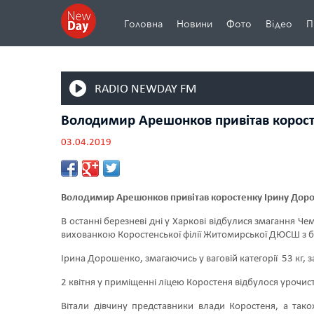
Головна
Новини
Фото
Відео
П
RADIO NEWDAY FM
Володимир Арешонков привітав корост
03.04.2019
Володимир
Арешонков
привітав
коростенку
Ірину Доро
В останні березневі дні у Харкові відбулися змагання Че
вихованкою Коростенської філії Житомирської ДЮСШ з бо
Ірина Дорошенко, змагаючись у ваговій категорії 53 кг,
2 квітня у приміщенні ліцею Коростеня відбулося урочис
Вітали дівчину представники влади Коростеня, а так