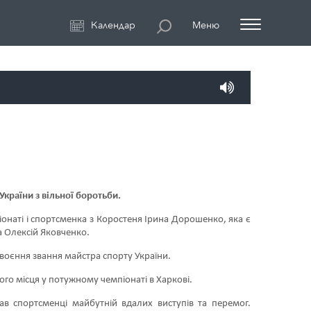
Календар
Меню
України з вільної боротьби.
піонаті і спортсменка з Коростеня Ірина Дорошенко, яка є
а Олексій Яковченко.
своєння звання майстра спорту України.
ого місця у потужному чемпіонаті в Харкові.
в спортсменці майбутній вдалих виступів та перемог.