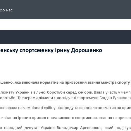
ро нас
енську спортсменку Ірину Дорошенко
шенко, яка виконала норматив на присвоєння звання
м
айстра спорту 
мпіонату України з вільної боротьби серед юніорів. Взяла участь у чем
ротьби. Тренерами дівчини є досвідчені спортсмени Богдан Гулаков т
 завоювала на чемпіонаті срібну нагороду та виконала норматив на при
те вітання Ірини з присвоєнням високого спортивного звання та призов
ож народний депутат України Володимир Арешонков, який подякува