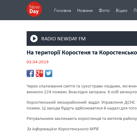
Головна
Новини
Фото
Відео
П
RADIO NEWDAY FM
На території Коростеня та Коростенсько
03.04.2019
Через спалювання сміття та сухої трави людьми, які вч
виникло 224 пожежі. Внаслідок загорань 6 осіб загинуло,
Коростенський міськрайонний відділ Управління ДСНС
пожеж. Ці заходи будуть здійснюватися й надалі для того,
Рятувальники закликають коростенців та жителів район
За інформацією
Коростенського
МРВ