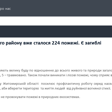
ро нас
го району вже сталося 224 пожежі. Є загиблі
иняють велику буду по відношенню до всього живого та природи загалом
 5 – травмовано. Також почали виникати і лісові пожежі, чому сприяє 
 у Житомирській області посилює профілактичну роботу серед нас
 аби вберегти територію та життя людей від руйнівної вогняної стихії.
у не провокувати пожежі в природних екосистемах.