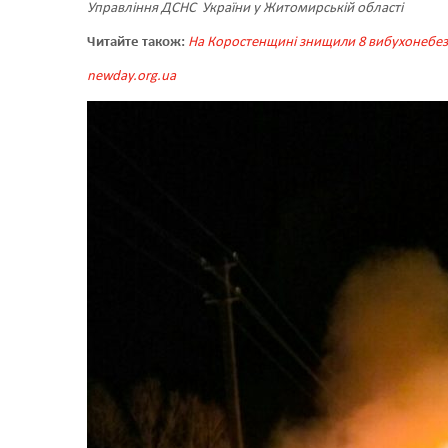
Управління ДСНС України у Житомирській області
Читайте також:
На Коростенщині знищили 8 вибухонебезп
newday.org.ua