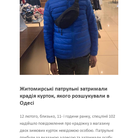
Житомирські патрульні затримали
крадія курток, якого розшукували в
Одесі
12 лютого, близько, 11- ї години ранку, спецлінії 102
надійшло повідомлення про крадіжку з магазину
двох зимових курток невідомою особою. Патрульні
прибули за вказаною адресою та затримали особу,