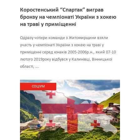
Коростенський “Спартак” виграв
бронзу на чемпіонаті України з хокею
на траві у приміщенні
Одразу чотири команди з Житомирщини взяли
участь у чемпіонаті України з хокею на траві у
приміщенні серед юнаків 2005-2006р.н., який 07-10
лютого 2019року відбувся у Калинівці, Вінницької
області, ...
CОЦІУМ