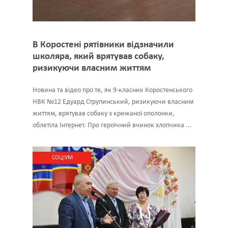
В Коростені рятівники відзначили
школяра, який врятував собаку,
ризикуючи власним життям
Новина та відео про те, як 9-класник Коростенського
НВК №12 Едуард Струпинський, ризикуючи власним
життям, врятував собаку з крижаної ополонки,
облетіла Інтернет. Про героїчний вчинок хлопчика ...
CОЦІУМ