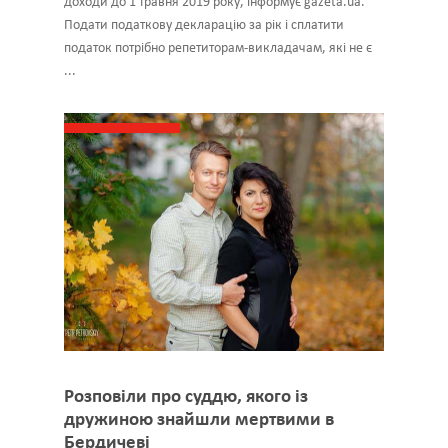
доходи до 1 травня 2019 року, інформує gazeta.ua.
Подати податкову декларацію за рік і сплатити
податок потрібно репетиторам-викладачам, які не є
...
Розповіли про суддю, якого із
дружиною знайшли мертвими в
Бердичеві