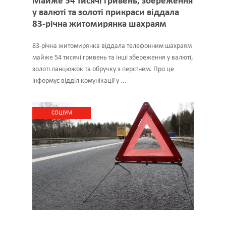
Майже 54 тисячі гривень, збереження
у валюті та золоті прикраси віддала
83-річна житомирянка шахраям
83-річна житомирянка віддала телефонним шахраям
майже 54 тисячі гривень та інші збереження у валюті,
золоті ланцюжок та обручку з перстнем. Про це
інформує відділ комунікації у ...
CОЦІУМ