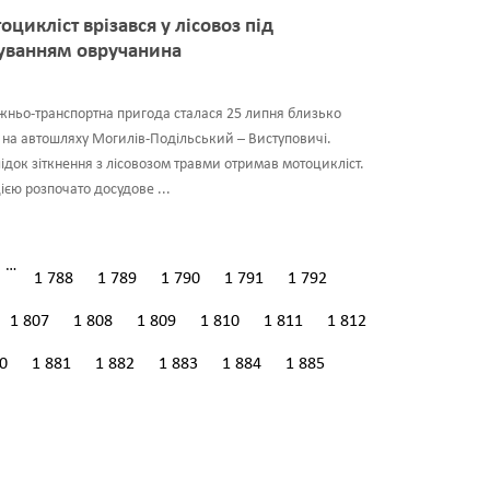
оцикліст врізався у лісовоз під
уванням овручанина
ньо-транспортна пригода сталася 25 липня близько
 на автошляху Могилів-Подільський – Виступовичі.
ідок зіткнення з лісовозом травми отримав мотоцикліст.
ією розпочато досудове ...
…
1 788
1 789
1 790
1 791
1 792
1 807
1 808
1 809
1 810
1 811
1 812
0
1 881
1 882
1 883
1 884
1 885