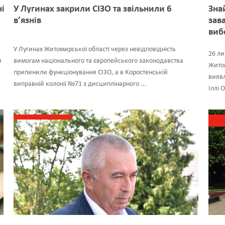
ні
У Лугинах закрили СІЗО та звільнили 6
Зна
в’язнів
зав
виб
У Лугинах Житомирської області через невідповідність
26 ли
и
вимогам національного та європейського законодавства
Житом
припинили функціонування СІЗО, а в Коростенській
виявл
виправній колонії №71 з дисциплінарного ...
Іллі 