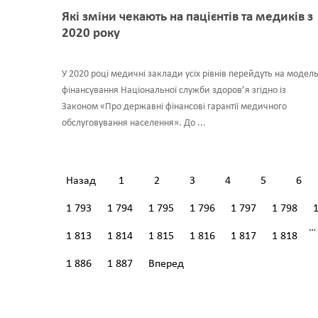
Які зміни чекають на пацієнтів та медиків з
2020 року
У 2020 році медичні заклади усіх рівнів перейдуть на модел
фінансування Національної служби здоров’я згідно із
Законом «Про державні фінансові гарантії медичного
обслуговування населення». До ...
Назад
1
2
3
4
5
6
1 793
1 794
1 795
1 796
1 797
1 798
…
1 813
1 814
1 815
1 816
1 817
1 818
1 886
1 887
Вперед