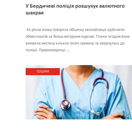
У Бердичеві поліція розшукує валютного
шахрая
41-річна жінка повірила обіцянці незнайомця здійснити
обмін коштів за більш вигідним курсом. Тільки згодом вона
виявила нестачу кількох тисяч гривень та звернулась до
поліції. Правоохоронці ...
CОЦІУМ