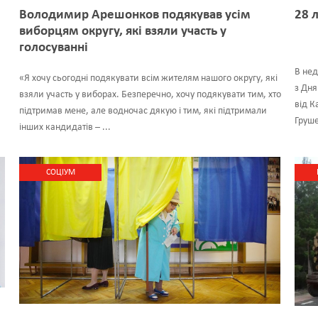
Володимир Арешонков подякував усім
28 
виборцям округу, які взяли участь у
голосуванні
В нед
«Я хочу сьогодні подякувати всім жителям нашого округу, які
з Дня
взяли участь у виборах. Безперечно, хочу подякувати тим, хто
від К
підтримав мене, але водночас дякую і тим, які підтримали
Груше
інших кандидатів – ...
CОЦІУМ