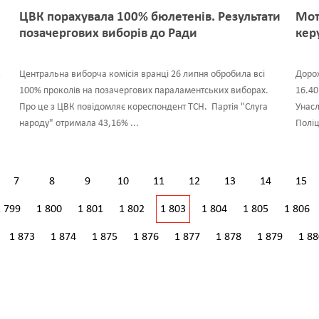
ЦВК порахувала 100% бюлетенів. Результати
Мот
позачергових виборів до Ради
кер
ь
Центральна виборча комісія вранці 26 липня обробила всі
Дорож
100% проколів на позачергових параламентських виборах.
16.40
Про це з ЦВК повідомляє кореспондент ТСН. Партія "Слуга
Унасл
народу" отримала 43,16% ...
Поліц
7
8
9
10
11
12
13
14
15
1 799
1 800
1 801
1 802
1 803
1 804
1 805
1 806
1 873
1 874
1 875
1 876
1 877
1 878
1 879
1 88