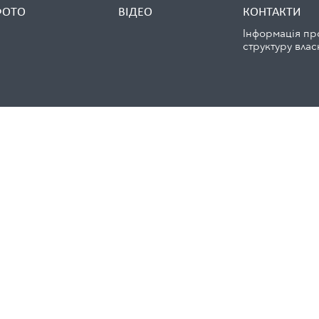
ФОТО
ВІДЕО
КОНТАКТИ
Інформація пр
структуру влас
© Copyright 2016 newday.org.ua. All rights reserved.