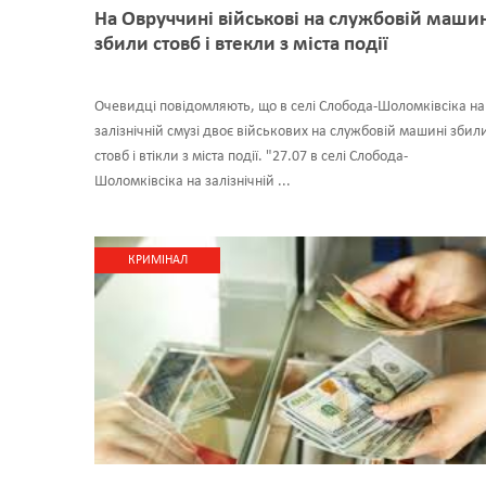
На Овруччині військові на службовій маши
збили стовб і втекли з міста події
Очевидці повідомляють, що в селі Слобода-Шоломківсіка на
залізнічній смузі двоє військових на службовій машині збил
стовб і втікли з міста події. "27.07 в селі Слобода-
Шоломківсіка на залізнічній ...
КРИМІНАЛ