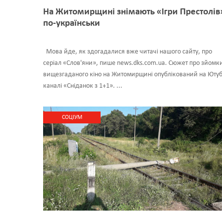
На Житомирщині знімають «Ігри Престолів
по-українськи
Мова йде, як здогадалися вже читачі нашого сайту, про
серіал «Слов'яни», пише news.dks.com.ua. Сюжет про зйомк
вищезгаданого кіно на Житомирщині опублікований на Ютуб
каналі «Сніданок з 1+1». ...
CОЦІУМ