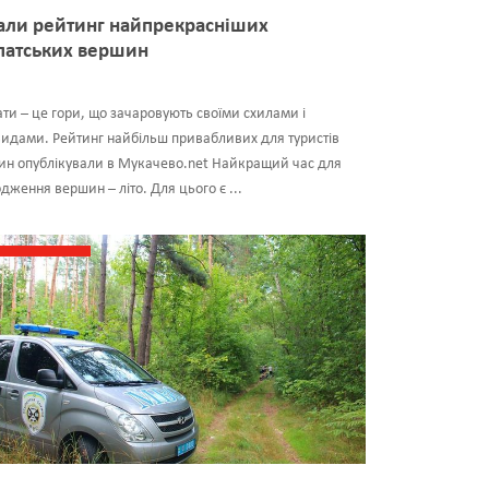
али рейтинг найпрекрасніших
патських вершин
ти – це гори, що зачаровують своїми схилами і
идами. Рейтинг найбільш привабливих для туристів
ин опублікували в Мукачево.net Найкращий час для
дження вершин – літо. Для цього є ...