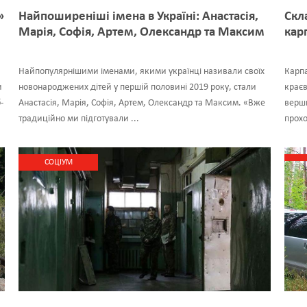
»
Найпоширеніші імена в Україні: Анастасія,
Cкл
Марія, Софія, Артем, Олександр та Максим
кар
Найпопулярнішими іменами, якими українці називали своїх
Карпа
и
новонароджених дітей у першій половині 2019 року, стали
краєв
-
Анастасія, Марія, Софія, Артем, Олександр та Максим. «Вже
верш
традиційно ми підготували ...
прохо
CОЦІУМ