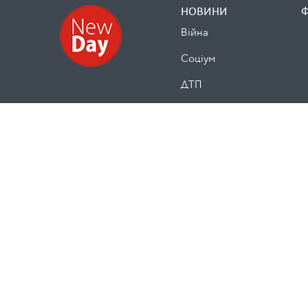
НОВИНИ
Війна
Cоціум
ДТП
Безпека
Кримінал
Здоров’я
Освіта
Спорт
Культура
Сайт розроблено компанією