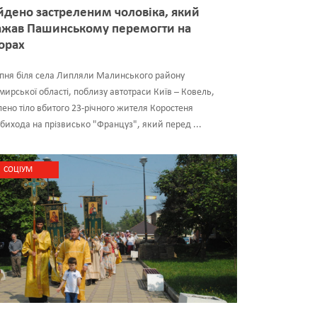
йдено застреленим чоловіка, який
ажав Пашинському перемогти на
орах
пня біля села Липляли Малинського району
ирської області, поблизу автотраси Київ – Ковель,
ено тіло вбитого 23-річного жителя Коростеня
Обихода на прізвисько "Француз", який перед ...
CОЦІУМ