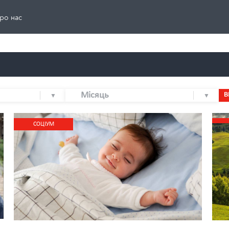
ро нас
Місяць
В
CОЦІУМ