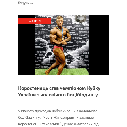
будуть ...
CОЦІУМ
Коростенець став чемпіоном Кубку
України з чоловічого бодібілдингу
У Рівному проходив Кубок України з чоловічого
бодібілдингу. Честь Житомирщини захищав
коростенець Стаховський Денис Дмитрович під