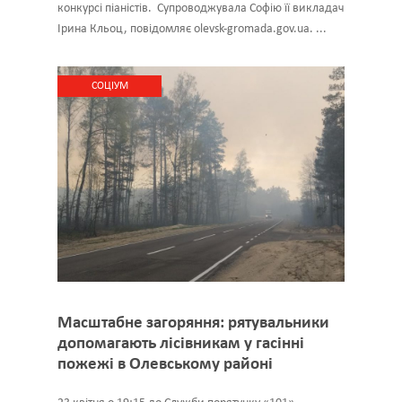
конкурсі піаністів. Супроводжувала Софію її викладач
Ірина Кльоц, повідомляє olevsk-gromada.gov.ua. ...
CОЦІУМ
Масштабне загоряння: рятувальники
допомагають лісівникам у гасінні
пожежі в Олевському районі