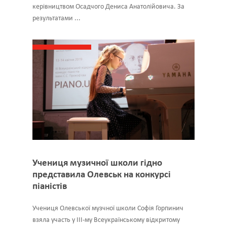
керівництвом Осадчого Дениса Анатолійовича. За
результатами ...
Учениця музичної школи гідно
представила Олевськ на конкурсі
піаністів
Учениця Олевської музчної школи Софія Горпинич
взяла участь у ІІІ-му Всеукраїнському відкритому