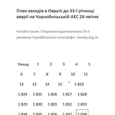
План заходів в Овручі до 33-ї річниці
аварії на Чорнобильській АЕС 26 квітня
Читайте також: У Коростені відзначатимуть 33-ті
роковини Чорнобильської катастрофи. newday.org.ua
Назад
1
2
3
4
5
6
7
8
9
10
11
…
12
13
14
15
1 823
1 824
1 825
1 826
1 827
1 828
1 829
1 830
1 831
1 832
1 833
1 834
1 835
1 836
1 837
1 838