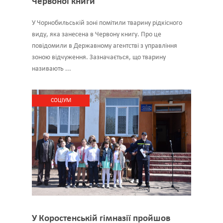
Червоної книги
У Чорнобильській зоні помітили тварину рідкісного
виду, яка занесена в Червону книгу. Про це
повідомили в Державному агентстві з управління
зоною відчуження. Зазначається, що тварину
називають ...
CОЦІУМ
У Коростенській гімназії пройшов