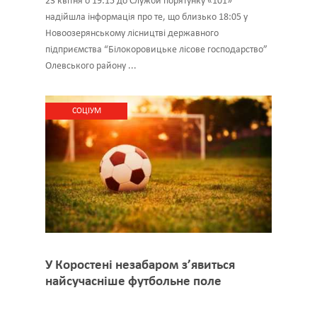
23 квітня о 19:15 до Служби порятунку «101»
надійшла інформація про те, що близько 18:05 у
Новоозерянському лісництві державного
підприємства “Білокоровицьке лісове господарство”
Олевського району ...
CОЦІУМ
У Коростені незабаром з’явиться
найсучасніше футбольне поле