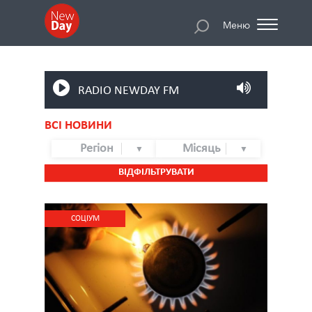
Меню
RADIO NEWDAY FM
ВСІ НОВИНИ
Регіон
Місяць
ВІДФІЛЬТРУВАТИ
CОЦІУМ