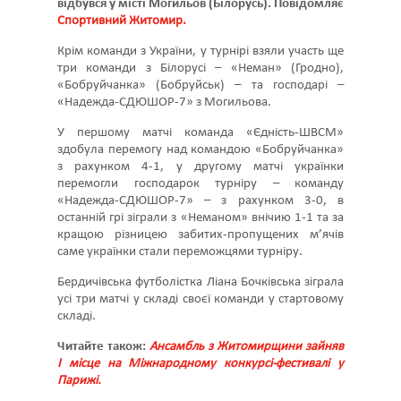
відбувся у місті Могильов (Білорусь). Повідомляє
Спортивний Житомир.
Крім команди з України, у турнірі взяли участь ще
три команди з Білорусі – «Неман» (Гродно),
«Бобруйчанка» (Бобруйськ) – та господарі –
«Надежда-СДЮШОР-7» з Могильова.
У першому матчі команда «Єдність-ШВСМ»
здобула перемогу над командою «Бобруйчанка»
з рахунком 4-1, у другому матчі українки
перемогли господарок турніру – команду
«Надежда-СДЮШОР-7» – з рахунком 3-0, в
останній грі зіграли з «Неманом» внічию 1-1 та за
кращою різницею забитих-пропущених м’ячів
саме українки стали переможцями турніру.
Бердичівська футболістка Ліана Бочківська зіграла
усі три матчі у складі своєї команди у стартовому
складі.
Читайте також:
Ансамбль з Житомирщини зайняв
I місце на Міжнародному конкурсі-фестивалі у
Парижі.