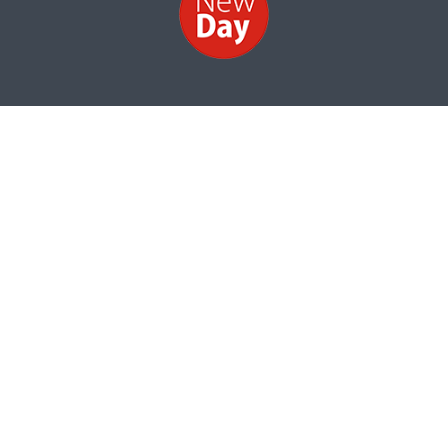
НОВИНИ
ФОТО
ВІДЕО
КОНТАКТИ
Інформація про структуру власності
Сайт розроблено компанією
© Copyright 2016 newday.org.ua. All rights reserved.