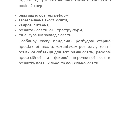
Під час зустрічі обговорили ключові виклики в
освітній сфері:
реалізацію освітніх реформ,
забезпечення якості освіти,
кадрові питання,
розвиток освітньої інфраструктури,
фінансування закладів освіти.
Особливу увагу приділили розбудові старшої
профільної школи, механізмам розподілу коштів
освітньої субвенції для всіх рівнів освіти, реформі
професійної та фахової передвищої освіти,
розвитку позашкільної та дошкільної освіти.