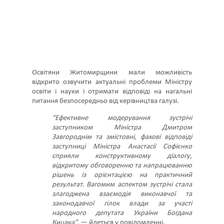
Освітяни Житомирщини мали можливість
відкрито озвучити актуальні проблеми Міністру
освіти і науки і отримати відповіді на нагальні
питання безпосередньо від керівництва галузі.
“Ефективне модерування зустрічі
заступником Міністра Дмитром
Завгороднім та змістовні, фахові відповіді
заступниці Міністра Анастасії Софієнко
сприяли конструктивному діалогу,
відкритому обговоренню та напрацюванню
рішень із орієнтацією на практичний
результат. Вагомим аспектом зустрічі стала
злагоджена взаємодія виконавчої та
законодавчої гілок влади за участі
народного депутата України Богдана
Кицака”,
— йдеться у повідомленні.
Особливим моментом зустрічі стало відзначення
освітян Житомирщини державними нагородами,
висловивши щиру вдячність за їхню відданість