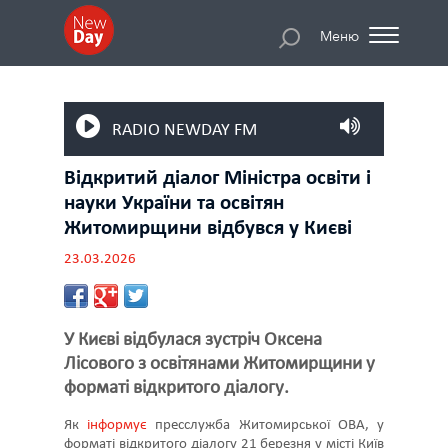
Меню
RADIO NEWDAY FM
Відкритий діалог Міністра освіти і
науки України та освітян
Житомирщини відбувся у Києві
23.03.2026
У Києві відбулася зустріч Оксена
Лісового з освітянами Житомирщини у
форматі відкритого діалогу.
Як
інформує
пресслужба Житомирської ОВА, у
форматі відкритого діалогу 21 березня у місті Київ