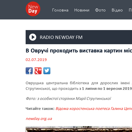
Головна
Новини
Фото
Відео
П
RADIO NEWDAY FM
В Овручі проходить виставка картин мі
02.07.2019
Овруцька центральна бібліотека для дорослих імені 
Струтинської, що проходить
з 1 липня по 1 вересня 2019
Фото: з особистої сторінки Марії Струтинської
Читайте також:
Відома коростенська поетеса Галина Цепк
newday.org.ua