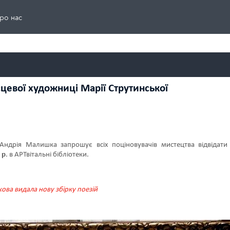
ро нас
сцевої художниці Марії Струтинської
Андрія Малишка запрошує всіх поціновувачів мистецтва відвідати 
 р
. в АРТвітальні бібліотеки.
ова видала нову збірку поезій