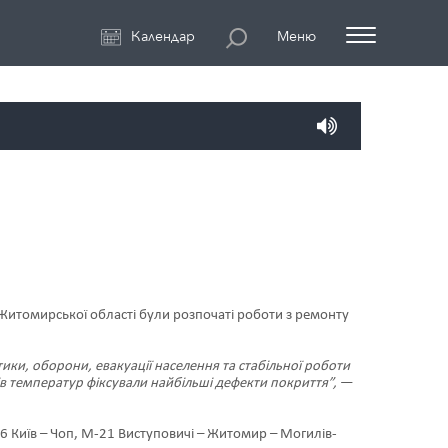
Календар
Меню
Житомирської області були розпочаті роботи з ремонту
ики, оборони, евакуації населення та стабільної роботи
ів температур фіксували найбільші дефекти покриття”,
—
 Київ – Чоп, М-21 Виступовичі – Житомир – Могилів-