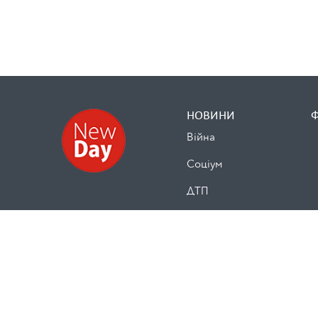
НОВИНИ
Війна
Cоціум
ДТП
Безпека
Кримінал
Здоров’я
Освіта