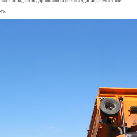
рацює понад сотня дорожників та десятки одиниць спецтехніки.
ють.