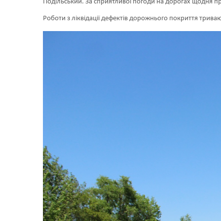
Подільський. За сприятливої погоди на дорогах щодня п
Роботи з ліквідації дефектів дорожнього покриття трива