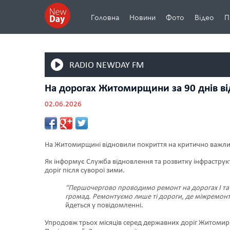
Головна
Новини
Фото
Відео
П
RADIO NEWDAY FM
На дорогах Житомирщини за 90 днів ві
02.06.2026
На Житомирщині відновили покриття на критично важл
Як інформує Служба відновлення та розвитку інфраструк
доріг після суворої зими.
“Першочергово проводимо ремонт на дорогах І та ІІ
громад. Ремонтуємо лише ті дороги, де міжремонтн
йдеться у повідомленні.
Упродовж трьох місяців серед державних доріг Житомирщ