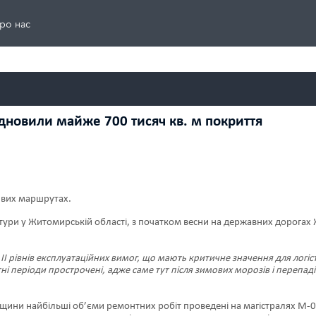
ро нас
дновили майже 700 тисяч кв. м покриття
ивих маршрутах.
тури у Житомирській області, з початком весни на державних дорогах 
 рівнів експлуатаційних вимог, що мають критичне значення для логіст
і періоди прострочені, адже саме тут після зимових морозів і перепад
ини найбільші об’єми ремонтних робіт проведені на магістралях М-06