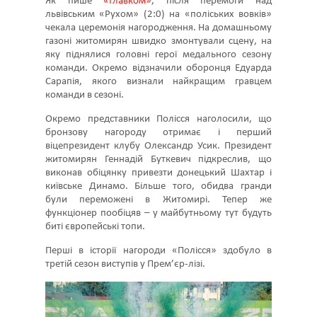
Як пише
«Главком»
, після перемоги над
львівським «Рухом» (2:0) на «поліських вовків»
чекала церемонія нагородження. На домашньому
газоні житомирян швидко змонтували сцену, на
яку піднялися головні герої медального сезону
команди. Окремо відзначили оборонця Едуарда
Сарапія, якого визнали найкращим гравцем
команди в сезоні.
Окремо представники Полісся наголосили, що
бронзову нагороду отримає і перший
віцепрезидент клубу Олександр Усик. Президент
житомирян Геннадій Буткевич підкреслив, що
виконав обіцянку привезти донецький Шахтар і
київське Динамо. Більше того, обидва гранди
були переможені в Житомирі. Тепер же
функціонер пообіцяв – у майбутньому тут будуть
биті європейські топи.
Перші в історії нагороди «Полісся» здобуло в
третій сезон виступів у Прем’єр-лізі.