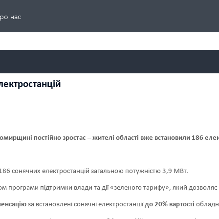
ро нас
лектростанцій
омирщині постійно зростає – жителі області вже встановили 186 еле
186 сонячних електростанцій загальною потужністю 3,9 МВт.
атом програми підтримки влади та дії «зеленого тарифу», який дозволя
енсацію
за встановлені сонячні електростанції
до 20% вартості
обладна