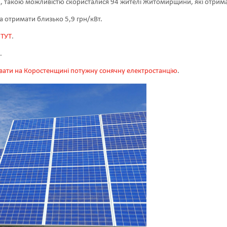
, такою можливістю скористалися 94 жителі Житомирщини, які отримал
 отримати близько 5,9 грн/кВт.
е
ТУТ
.
.
увати на Коростенщині потужну сонячну електростанцію
.