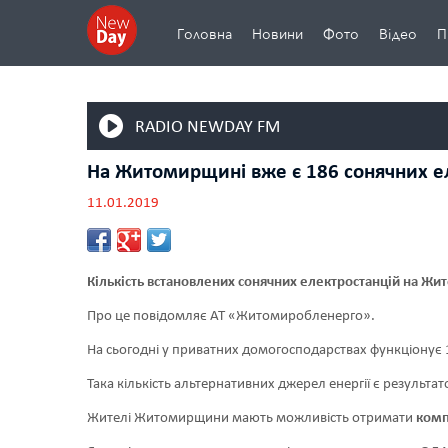
Головна
Новини
Фото
Відео
П
RADIO NEWDAY FM
На Житомирщині вже є 186 сонячних е
11.01.2019
Кількість встановлених сонячних електростанцій на Жит
Про це повідомляє АТ «Житомиробленерго».
На сьогодні у приватних домогосподарствах функціонує 
Така кількість альтернативних джерел енергії є результ
Жителі Житомирщини мають можливість отримати
комп