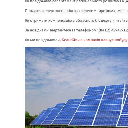
Як повідомляє департамент регіонального розвитку ОДА
Продаючи електроенергію за «зеленим тарифом», можна
Як отримати компенсацію з обласного бюджету, читайт
За довідками звертайтеся за телефоном:
(0412) 47-47-12
Як ми повідомляли,
Бельгійська компанія планує побуд