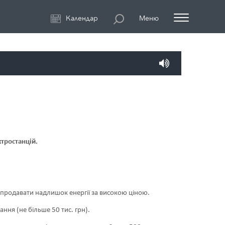
Календар
Меню
ктростанцій.
є продавати надлишок енергії за високою ціною.
ння (не більше 50 тис. грн).